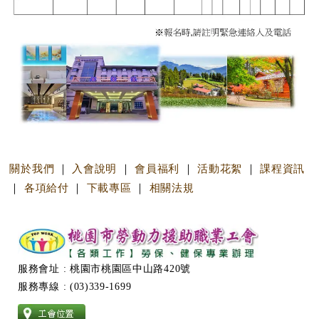
關於我們
｜
入會說明
｜
會員福利
｜
活動花絮
｜
課程資訊
｜
各項給付
｜
下載專區
｜
相關法規
服務會址 : 桃園市桃園區中山路420號
服務專線 : (03)339-1699